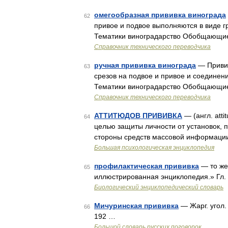
омегообразная прививка винограда
62
привое и подвое выполняются в виде гр
Тематики виноградарство Обобщающи
Справочник технического переводчика
ручная прививка винограда
— Привив
63
срезов на подвое и привое и соединен
Тематики виноградарство Обобщающи
Справочник технического переводчика
АТТИТЮДОВ ПРИВИВКА
— (англ. atti
64
целью защиты личности от установок, п
стороны средств массовой информации,
Большая психологическая энциклопедия
профилактическая прививка
— то же
65
иллюстрированная энциклопедия.» Гл. р
Биологический энциклопедический словарь
Мичуринская прививка
— Жарг. угол.
66
192 …
Большой словарь русских поговорок