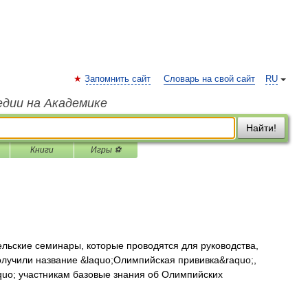
Запомнить сайт
Словарь на свой сайт
RU
едии на Академике
Найти!
Книги
Игры ⚽
льские семинары, которые проводятся для руководства,
олучили название &laquo;Олимпийская прививка&raquo;,
quo; участникам базовые знания об Олимпийских