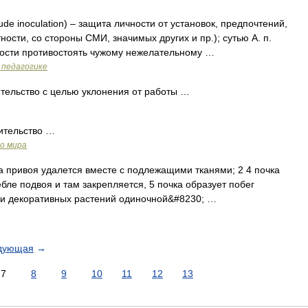
tude inoculation) – защита личности от установок, предпочтений,
ности, со стороны СМИ, значимых других и пр.); сутью А. п.
ости противостоять чужому нежелательному …
 педагогике
ельство с целью уклонения от работы …
тельство …
о мира
а привоя удалется вместе с подлежащими тканями; 2 4 почка
ебле подвоя и там закрепляется, 5 почка образует побег
 и декоративных растений одиночной&#8230; …
дующая
→
7
8
9
10
11
12
13