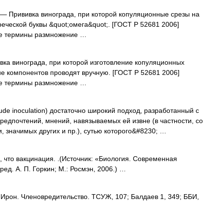
— Прививка винограда, при которой копуляционные срезы на
еческой буквы &quot;омега&quot;. [ГОСТ Р 52681 2006]
е термины размножение …
ка винограда, при которой изготовление копуляционных
ие компонентов проводят вручную. [ГОСТ Р 52681 2006]
е термины размножение …
tude inoculation) достаточно широкий подход, разработанный с
редпочтений, мнений, навязываемых ей извне (в частности, со
 значимых других и пр.), сутью которого&#8230; …
, что вакцинация. .(Источник: «Биология. Современная
ед. А. П. Горкин; М.: Росмэн, 2006.) …
 Ирон. Членовредительство. ТСУЖ, 107; Балдаев 1, 349; ББИ,