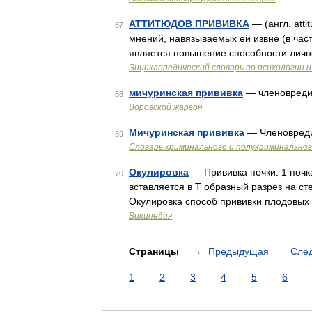
АТТИТЮДОВ ПРИВИВКА
— (англ. atti
67
мнений, навязываемых ей извне (в част
является повышение способности личн
Энциклопедический словарь по психологии и
мичуринская прививка
— членовредит
68
Воровской жаргон
Мичуринская прививка
— Членовреди
69
Словарь криминального и полукриминальног
Окулировка
— Прививка почки: 1 почк
70
вставляется в Т образный разрез на ст
Окулировка способ прививки плодовых
Википедия
Страницы
←
Предыдущая
Сле
1
2
3
4
5
6