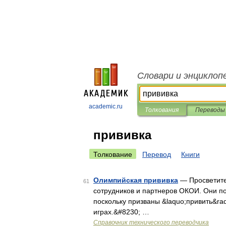
Словари и энциклоп
academic.ru
Толкования
Переводы
прививка
Толкование
Перевод
Книги
Олимпийская прививка
— Просветите
61
сотрудников и партнеров ОКОИ. Они п
поскольку призваны &laquo;привить&ra
играх.&#8230; …
Справочник технического переводчика